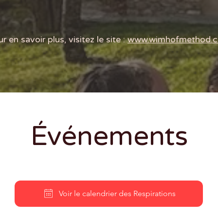


• Réduction du stress

ps

• Augmentation de son niveau 
Cet
d’énergie

ess
r en savoir plus, visitez le site :
www.wimhofmethod.
l

• Renforcement de son système 
son
immunitaire
le 
Que
• M
• D
• A
Événements
• A
Voir le calendrier des Respirations