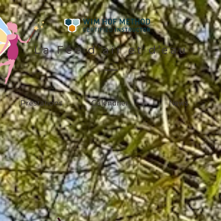
La Fée d’air et d’eau
Prestations
Calendrier
News