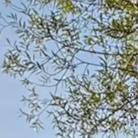
Ins
av
Je
Mé
Le
La 
L'é