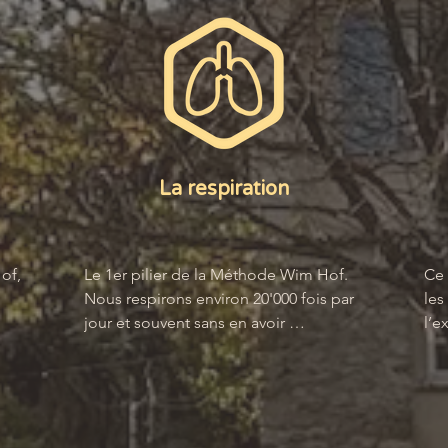
La respiration
f, 
Le 1er pilier de la Méthode Wim Hof. 
Ce 
Nous respirons environ 20'000 fois par 
les
jour et souvent sans en avoir 
l’e
conscience.

con
Quels sont les bénéfices de pratiquer 
Wim
la respiration WHM ?

con
méd