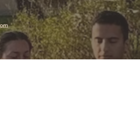
te dimension mentale est 
entielle pour exploiter pleinement 
com
 potentiel. Poser une intention est 
1er pas dans ce pilier.

ls sont les avantages de ce pilier :

ieux maitriser le corps et l’esprit

évelopper sa volonté

ugmenter sa résilience mentale

pporter une conscience corporelle