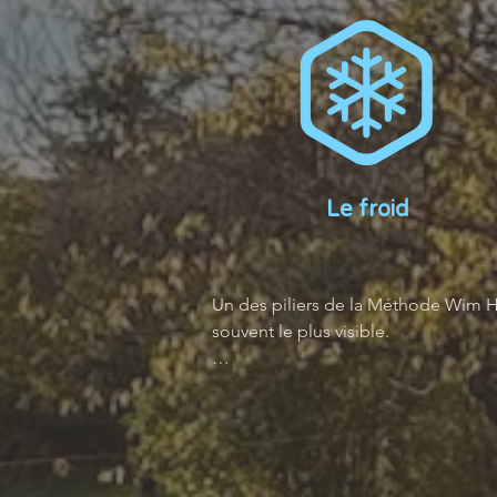
Le froid
Un des piliers de la Méthode Wim Ho
souvent le plus visible. 

Le froid est votre ami. 

Quels sont les bénéfices d’une 
exposition graduelle au froid :

• Augmenter son métabolisme
