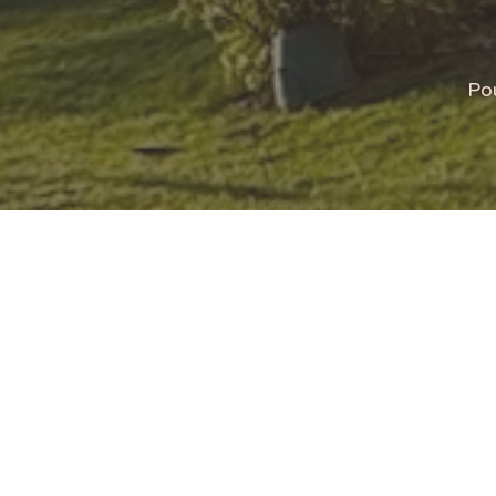
• Renforcer son système immunitaire
• Réduire l’inflammation dans le cor
• Entrainer son système circulatoire

Pou
• Améliorer la qualité de son sommei
• Réduire la masse graisseuse

• Apporter un équilibre hormonal