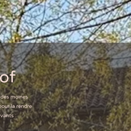
of
t des moines
pour la rendre
ivants :