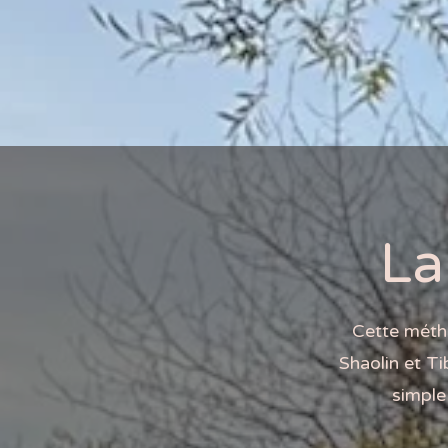
La
Cette métho
Shaolin et Ti
simple 