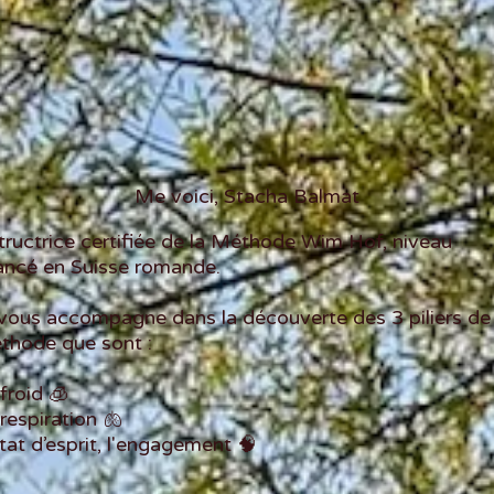
Me voici, Stacha Balmat
tructrice
certifiée de la Méthode Wim Hof, niveau
ancé en Suisse romande.
 vous accompagne dans la découverte des
3 piliers de
thode que sont :
froid 🧊
respiration 🫁
tat d’esprit, l'engagement 🧠