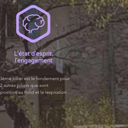
L'état d'esprit,
l'engagement
3ème pilier est le fondement pour 
 2 autres piliers que sont 
xposition au froid et la respiration 
sciente.

 Hof encourage la pratique de la 
centration mentale et de la 
itation.
