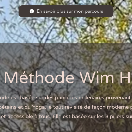
En savoir plus sur mon parcours
 Méthode Wim H
de est basée sur des principes millénaires provenan
bétains et du Yoga, le tout revisité de façon moderne 
et accessible à tous. Elle est basée sur les 3 piliers su